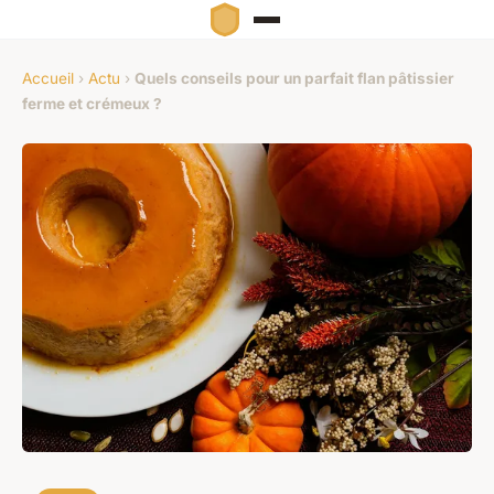
Accueil
›
Actu
›
Quels conseils pour un parfait flan pâtissier
ferme et crémeux ?